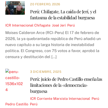
20 FEBRERO, 2026
Perú: Chifagate, La caída de Jerí, y el
fantasma de la estabilidad burguesa
ICR
Internacional
Chifagate
,
José Jerí
,
Perú
Moises Calderon Arce (RCI-Peru) El 17 de febrero de
2026, la ya quebrantada república de Perú añadió un
nuevo capítulo a su larga historia de inestabilidad
política. El Congreso, con 75 votos a favor, aprobó la
censura y destitución del […]
3 DICIEMBRE, 2025
Perú: juicio de Pedro Castillo enseña las
limitaciones de la «democracia»
burguesa
ICR
Corriente Marxista Internacional
,
Perú
Pedro Castillo
,
Perú