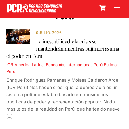
Skip
Cart
Men
to
Perú
content
9 JULIO, 2026
La inestabilidad y la crisis se
mantendrán mientras Fujimori asuma
el poder en Perú
ICR
América Latina
,
Economía
,
Internacional
,
Perú
Fujimori
,
Perú
Enrique Rodriguez Pamanes y Moises Calderon Arce
(ICR-Perú) Nos hacen creer que la democracia es un
sistema político estable basado en transiciones
pacíficas de poder y representación popular. Nada
más lejos de la realidad en Perú, que ha tenido nueve
[…]