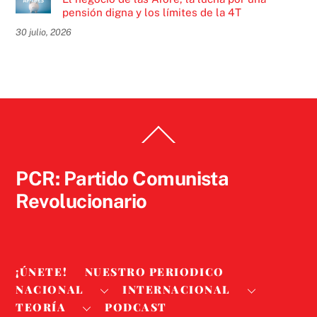
pensión digna y los límites de la 4T
30 julio, 2026
Back
To
Top
PCR: Partido Comunista
Revolucionario
¡ÚNETE!
NUESTRO PERIODICO
NACIONAL
INTERNACIONAL
TEORÍA
PODCAST