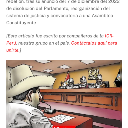
rebelión, tras su anuncio del 7 de diciembre del 2022
o
p
k
de disolución del Parlamento, reorganización del
k
sistema de justicia y convocatoria a una Asamblea
Constituyente.
[Este articulo fue escrito por compañeros de la
ICR-
Perú
, nuestro grupo en el país.
Contáctalos aquí para
unirte
.]