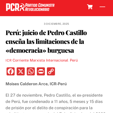
Skip
Cart
Men
to
content
3 DICIEMBRE, 2025
Perú: juicio de Pedro Castillo
enseña las limitaciones de la
«democracia» burguesa
Corriente Marxista Internacional
,
Perú
ICR
F
X
W
P
C
a
h
ri
o
Moises Calderon Arce, ICR-Perú
c
at
nt
p
e
s
y
El 27 de noviembre, Pedro Castillo, el ex-presidente
b
A
Li
de Perú, fue condenado a 11 años, 5 meses y 15 días
de prisión por el delito de conspiración para la
o
p
n