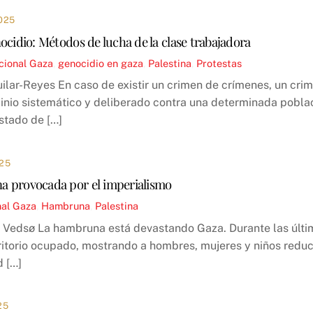
025
ocidio: Métodos de lucha de la clase trabajadora
cional
Gaza
,
genocidio en gaza
,
Palestina
,
Protestas
ilar-Reyes En caso de existir un crimen de crímenes, un crim
inio sistemático y deliberado contra una determinada poblac
stado de […]
25
 provocada por el imperialismo
nal
Gaza
,
Hambruna
,
Palestina
y Vedsø La hambruna está devastando Gaza. Durante las últ
rritorio ocupado, mostrando a hombres, mujeres y niños reduc
d […]
25