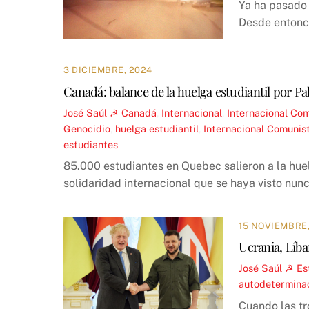
Ya ha pasado 
Desde entonce
3 DICIEMBRE, 2024
Canadá: balance de la huelga estudiantil por Pa
José Saúl ☭
Canadá
,
Internacional
,
Internacional Com
Genocidio
,
huelga estudiantil
,
Internacional Comunis
estudiantes
85.000 estudiantes en Quebec salieron a la huel
solidaridad internacional que se haya visto nun
15 NOVIEMBRE,
Ucrania, Líba
José Saúl ☭
Es
autodeterminac
Cuando las tr