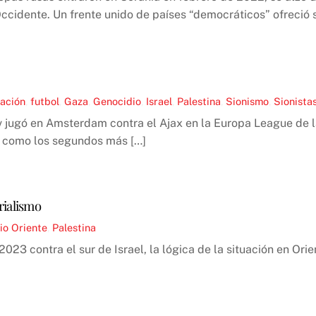
ccidente. Un frente unido de países “democráticos” ofreció 
nación
,
futbol
,
Gaza
,
Genocidio
,
Israel
,
Palestina
,
Sionismo
,
Sionista
iv jugó en Amsterdam contra el Ajax en la Europa League de 
s como los segundos más […]
rialismo
o Oriente
,
Palestina
23 contra el sur de Israel, la lógica de la situación en Ori