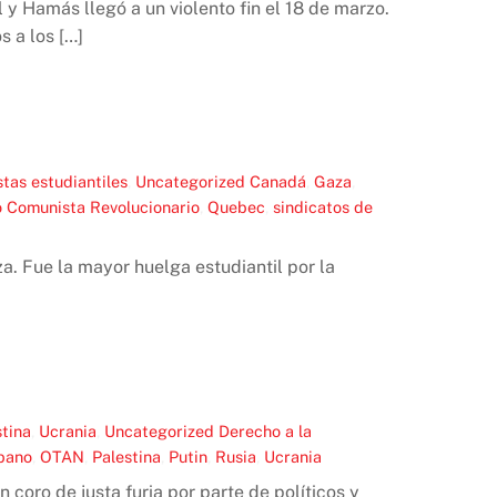
y Hamás llegó a un violento fin el 18 de marzo.
 a los […]
tas estudiantiles
,
Uncategorized
Canadá
,
Gaza
,
o Comunista Revolucionario
,
Quebec
,
sindicatos de
a. Fue la mayor huelga estudiantil por la
stina
,
Ucrania
,
Uncategorized
Derecho a la
íbano
,
OTAN
,
Palestina
,
Putin
,
Rusia
,
Ucrania
 coro de justa furia por parte de políticos y