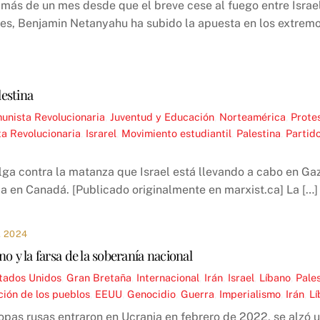
más de un mes desde que el breve cese al fuego entre Israel 
s, Benjamin Netanyahu ha subido la apuesta en los extremos
lestina
unista Revolucionaria
,
Juventud y Educación
,
Norteamérica
,
Protes
ta Revolucionaria
,
Israrel
,
Movimiento estudiantil
,
Palestina
,
Partid
ga contra la matanza que Israel está llevando a cabo en Gaz
ca en Canadá. [Publicado originalmente en marxist.ca] La […]
 2024
no y la farsa de la soberanía nacional
tados Unidos
,
Gran Bretaña
,
Internacional
,
Irán
,
Israel
,
Líbano
,
Pale
ión de los pueblos
,
EEUU
,
Genocidio
,
Guerra
,
Imperialismo
,
Irán
,
L
opas rusas entraron en Ucrania en febrero de 2022, se alzó un