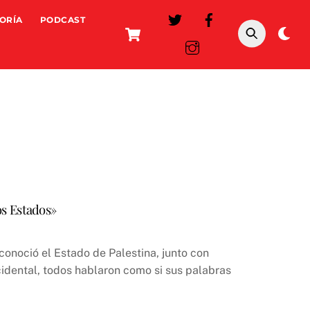
ORÍA
PODCAST
Cart
Da
mo
dos Estados»
onoció el Estado de Palestina, junto con
cidental, todos hablaron como si sus palabras