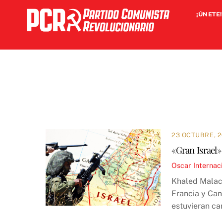
Skip
¡ÚNETE!
to
content
23 OCTUBRE, 
«Gran Israel»
Oscar
Internac
Khaled Malach
Francia y Can
estuvieran c