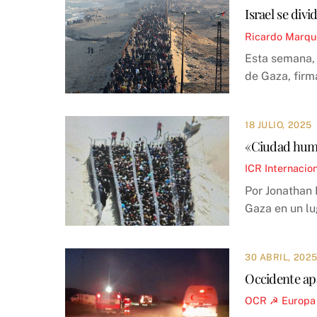
Israel se div
Ricardo Marqu
Esta semana, 
de Gaza, firm
18 JULIO, 2025
«Ciudad human
ICR
Internacio
Por Jonathan 
Gaza en un lu
30 ABRIL, 202
Occidente apa
OCR ☭
Europa