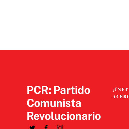
PCR: Partido
¡ÚNET
ACER
Comunista
Revolucionario