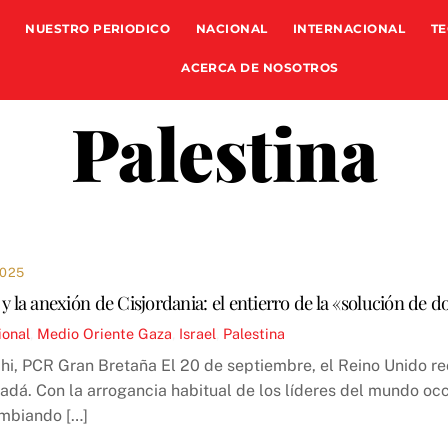
NUESTRO PERIODICO
NACIONAL
INTERNACIONAL
TE
ACERCA DE NOSOTROS
Palestina
2025
 y la anexión de Cisjordania: el entierro de la «solución de 
ional
,
Medio Oriente
Gaza
,
Israel
,
Palestina
i, PCR Gran Bretaña El 20 de septiembre, el Reino Unido rec
adá. Con la arrogancia habitual de los líderes del mundo oc
ambiando […]