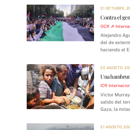
21 OCTUBRE, 2
Contra el gen
OCR ☭
Interna
Alejandro Agu
del de exterm
haciendo el E
22 AGOSTO, 20
Una hambruna
ICR
Internacio
Victor Murra
salido del te
Gaza, la mita
21 AGOSTO, 20