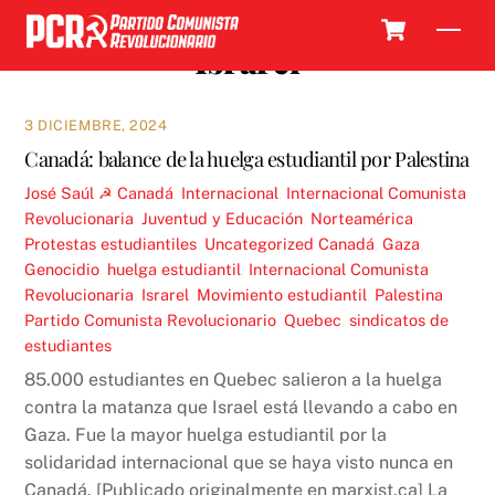
Skip
Cart
Men
to
Israrel
content
3 DICIEMBRE, 2024
Canadá: balance de la huelga estudiantil por Palestina
José Saúl ☭
Canadá
,
Internacional
,
Internacional Comunista
Revolucionaria
,
Juventud y Educación
,
Norteamérica
,
Protestas estudiantiles
,
Uncategorized
Canadá
,
Gaza
,
Genocidio
,
huelga estudiantil
,
Internacional Comunista
Revolucionaria
,
Israrel
,
Movimiento estudiantil
,
Palestina
,
Partido Comunista Revolucionario
,
Quebec
,
sindicatos de
estudiantes
85.000 estudiantes en Quebec salieron a la huelga
contra la matanza que Israel está llevando a cabo en
Gaza. Fue la mayor huelga estudiantil por la
solidaridad internacional que se haya visto nunca en
Canadá. [Publicado originalmente en marxist.ca] La