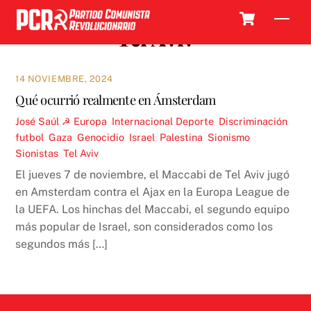
Skip
Cart
Men
to
Tel Aviv
content
14 NOVIEMBRE, 2024
Qué ocurrió realmente en Ámsterdam
José Saúl ☭
Europa
,
Internacional
Deporte
,
Discriminación
,
futbol
,
Gaza
,
Genocidio
,
Israel
,
Palestina
,
Sionismo
,
Sionistas
,
Tel Aviv
El jueves 7 de noviembre, el Maccabi de Tel Aviv jugó
en Amsterdam contra el Ajax en la Europa League de
la UEFA. Los hinchas del Maccabi, el segundo equipo
más popular de Israel, son considerados como los
segundos más […]