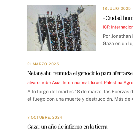
18 JULIO, 2025
«Ciudad human
ICR
Internacio
Por Jonathan 
Gaza en un lu
21 MARZO, 2025
Netanyahu reanuda el genocidio para aferrarse
alvaro.uribe
Asia
,
Internacional
,
Israel
,
Palestina
Agre
A lo largo del martes 18 de marzo, las Fuerzas 
el fuego con una muerte y destrucción. Más de 
7 OCTUBRE, 2024
Gaza: un año de infierno en la tierra