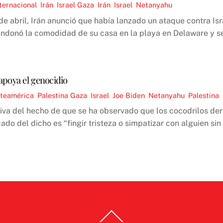
ternacional
,
Irán
,
Israel
Gaza
,
Irán
,
Israel
,
Netanyahu
de abril, Irán anunció que había lanzado un ataque contra Is
ndonó la comodidad de su casa en la playa en Delaware y se
apoya el genocidio
teamérica
,
Palestina
Gaza
,
Israel
,
Joe Biden
,
Netanyahu
,
Palestina
riva del hecho de que se ha observado que los cocodrilos d
cado del dicho es “fingir tristeza o simpatizar con alguien sin
Back
To