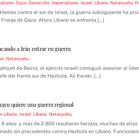
ialismo
,
Gaza
,
Genocidio
,
Imperialismo
,
Israel
,
Líbano
,
Netanyahu
,
P
Hamás contra el sur de Israel, la guerra subsiguiente ha pro
 Franja de Gaza. Ahora Líbano se enfrenta […]
ocando a Irán entrar en guerra
el
,
Netanyahu
hiyeh de Beirut, el ejército israelí consiguió asesinar al líd
efe del frente sur de Hezbolá, Ali Karaki, […]
nhayu quiere una guerra regional
n Líbano
,
Israel
,
Líbano
,
Netanyahu
 9 años- y más de 2.800 resultaron heridas, muchas de ellas 
inado sin precedentes contra Hezbolá en Líbano. Funcionari