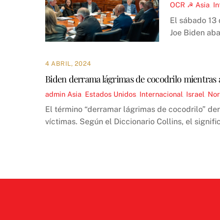
OCR ☭
Asia
,
In
El sábado 13 
Joe Biden aba
4 ABRIL, 2024
Biden derrama lágrimas de cocodrilo mientras 
admin
Asia
,
Estados Unidos
,
Internacional
,
Israel
,
Nor
El término “derramar lágrimas de cocodrilo” de
víctimas. Según el Diccionario Collins, el signifi