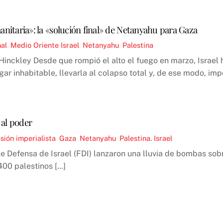
itaria»: la «solución final» de Netanyahu para Gaza
nal
,
Medio Oriente
Israel
,
Netanyahu
,
Palestina
Hinckley Desde que rompió el alto el fuego en marzo, Israel 
gar inhabitable, llevarla al colapso total y, de ese modo, im
 al poder
sión imperialista
,
Gaza
,
Netanyahu
,
Palestina. Israel
de Defensa de Israel (FDI) lanzaron una lluvia de bombas sobr
400 palestinos […]