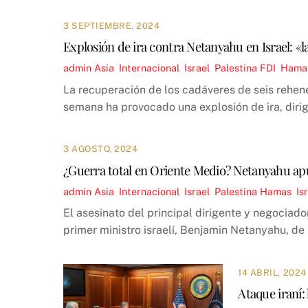
3 SEPTIEMBRE, 2024
Explosión de ira contra Netanyahu en Israel: «l
admin
Asia
,
Internacional
,
Israel
,
Palestina
FDI
,
Hama
La recuperación de los cadáveres de seis rehene
semana ha provocado una explosión de ira, dirigid
3 AGOSTO, 2024
¿Guerra total en Oriente Medio? Netanyahu ap
admin
Asia
,
Internacional
,
Israel
,
Palestina
Hamas
,
Is
El asesinato del principal dirigente y negociad
primer ministro israelí, Benjamin Netanyahu, de
14 ABRIL, 2024
Ataque iraní: