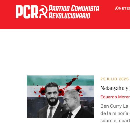
Skip
¡ÚNETE!
to
content
23 JULIO, 2025
Netanyahu y J
Eduardo More
Ben Curry La 
de la minoría
sobre el cuart