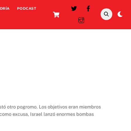
ORÍA
PODCAST
Cart
Da
mo
estó otro pogromo. Los objetivos eran miembros
to como excusa, Israel lanzó enormes bombas