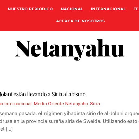
NUESTRO PERIODICO
NACIONAL
INTERNACIONAL
TE
ACERCA DE NOSOTROS
Netanyahu
olani están llevando a Siria al abismo
no
Internacional
,
Medio Oriente
Netanyahu
,
Siria
semana pasada, el régimen yihadista sírio de al-Jolani orqu
 drusa en la provincia sureña siria de Sweida. Utilizando es
el […]