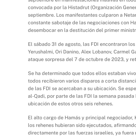
b
A
Li
convocada por la Histadrut (Organización Gener
o
p
n
septiembre. Los manifestantes culparon a Netan
o
p
k
constante sabotaje de las negociaciones con Ham
k
desembocar en la destitución del primer ministro
El sábado 31 de agosto, las FDI encontraron lo
Yerushalmi, Ori Danino, Alex Lobanov, Carmel G
ataque sorpresa del 7 de octubre de 2023, y re
Se ha determinado que todos ellos estaban vivos
todos recibieron varios disparos a corta distanc
de las FDI se acercaban a su ubicación. Se espe
al-Qadi, por parte de las FDI la semana pasada 
ubicación de estos otros seis rehenes.
El alto cargo de Hamás y principal negociador, 
los rehenes hubieran sido ejecutados, afirmand
directamente por las fuerzas israelíes, ya fuer