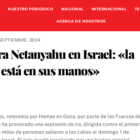
NUESTRO PERIODICO
NACIONAL
INTERNACIONAL
TE
ACERCA DE NOSOTROS
SEPTIEMBRE, 2024
ra Netanyahu en Israel: «la
 está en sus manos»
es, retenidos por Hamás en Gaza, por parte de las Fuerzas d
 ha provocado una explosión de ira, dirigida contra el primer
 miles de personas salieron a las calles el domingo 1 de
Israel. El país quedó paralizado por una huelga general