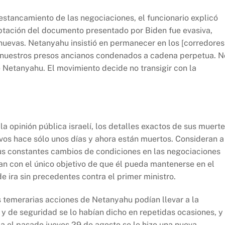
l estancamiento de las negociaciones, el funcionario explicó
ptación del documento presentado por Biden fue evasiva,
 nuevas. Netanyahu insistió en permanecer en los [corredores
 a nuestros presos ancianos condenados a cadena perpetua. N
 Netanyahu. El movimiento decide no transigir con la
la opinión pública israelí, los detalles exactos de sus muert
ivos hace sólo unos días y ahora están muertos. Consideran a
s constantes cambios de condiciones en las negociaciones
n con el único objetivo de que él pueda mantenerse en el
e ira sin precedentes contra el primer ministro.
s temerarias acciones de Netanyahu podían llevar a la
 y de seguridad se lo habían dicho en repetidas ocasiones, y
a el pasado jueves 29 de agosto se le hizo una nueva