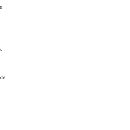
s
s
 de