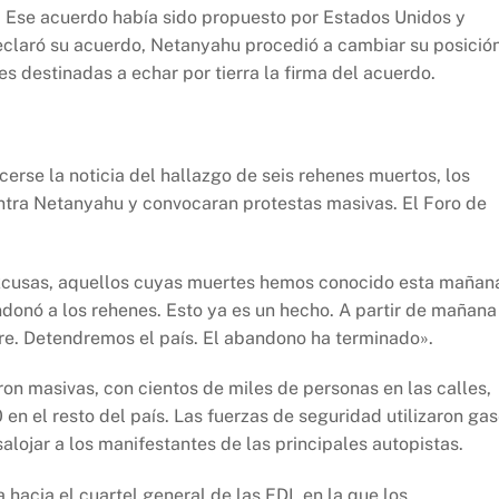
o. Ese acuerdo había sido propuesto por Estados Unidos y
claró su acuerdo, Netanyahu procedió a cambiar su posició
s destinadas a echar por tierra la firma del acuerdo.
rse la noticia del hallazgo de seis rehenes muertos, los
ontra Netanyahu y convocaran protestas masivas. El Foro de
s excusas, aquellos cuyas muertes hemos conocido esta mañan
onó a los rehenes. Esto ya es un hecho. A partir de mañana
re. Detendremos el país. El abandono ha terminado».
on masivas, con cientos de miles de personas en las calles,
en el resto del país. Las fuerzas de seguridad utilizaron ga
ojar a los manifestantes de las principales autopistas.
hacia el cuartel general de las FDI, en la que los