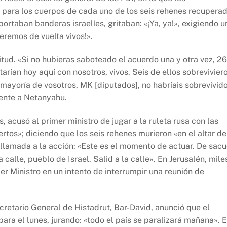
, para los cuerpos de cada uno de los seis rehenes recupera
ortaban banderas israelíes, gritaban: «¡Ya, ya!», exigiendo u
eremos de vuelta vivos!».
titud. «Si no hubieras saboteado el acuerdo una y otra vez, 26
rían hoy aquí con nosotros, vivos. Seis de ellos sobrevivier
mayoría de vosotros, MK [diputados], no habríais sobrevivido
mente a Netanyahu.
 acusó al primer ministro de jugar a la ruleta rusa con las
tos»; diciendo que los seis rehenes murieron «en el altar de
 llamada a la acción: «Este es el momento de actuar. De sacu
 calle, pueblo de Israel. Salid a la calle». En Jerusalén, mile
er Ministro en un intento de interrumpir una reunión de
retario General de Histadrut, Bar-David, anunció que el
ara el lunes, jurando: «todo el país se paralizará mañana». E