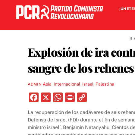
Skip
¡ÚNETE!
to
content
3 
Explosión de ira cont
sangre de los rehenes
Asia
,
Internacional
,
Israel
,
Palestina
ADMIN
F
X
W
P
C
a
h
ri
o
La recuperación de los cadáveres de seis rehen
c
at
nt
p
Defensa de Israel (FDI) durante el fin de semana
e
s
y
ministro israelí, Benjamín Netanyahu. Cientos de
septiembre en manifestaciones masivas en todo 