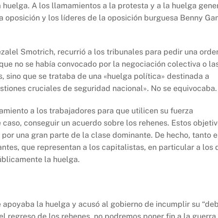
huelga. A los llamamientos a la protesta y a la huelga gene
la oposición y los líderes de la oposición burguesa Benny Ga
zalel Smotrich, recurrió a los tribunales para pedir una orde
que no se había convocado por la negociación colectiva o la
, sino que se trataba de una «huelga política» destinada a
uestiones cruciales de seguridad nacional». No se equivocaba.
amiento a los trabajadores para que utilicen su fuerza
te caso, conseguir un acuerdo sobre los rehenes. Estos objeti
por una gran parte de la clase dominante. De hecho, tanto e
es, que representan a los capitalistas, en particular a los 
públicamente la huelga.
e apoyaba la huelga y acusó al gobierno de incumplir su “de
 el regreso de los rehenes, no podremos poner fin a la guerra,