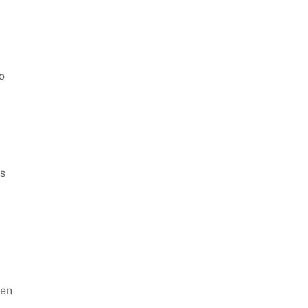
o
es
 en