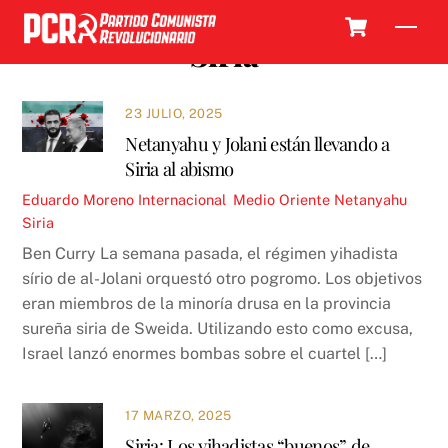
Skip
Cart
Men
to
Siria
content
23 JULIO, 2025
Netanyahu y Jolani están llevando a
Siria al abismo
Eduardo Moreno
Internacional
,
Medio Oriente
Netanyahu
,
Siria
Ben Curry La semana pasada, el régimen yihadista
sírio de al-Jolani orquestó otro pogromo. Los objetivos
eran miembros de la minoría drusa en la provincia
sureña siria de Sweida. Utilizando esto como excusa,
Israel lanzó enormes bombas sobre el cuartel […]
17 MARZO, 2025
Siria: Los yihadistas “buenos” de