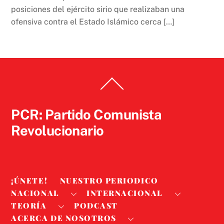
posiciones del ejército sirio que realizaban una
ofensiva contra el Estado Islámico cerca […]
Back
To
Top
PCR: Partido Comunista
Revolucionario
¡ÚNETE!
NUESTRO PERIODICO
NACIONAL
INTERNACIONAL
TEORÍA
PODCAST
ACERCA DE NOSOTROS