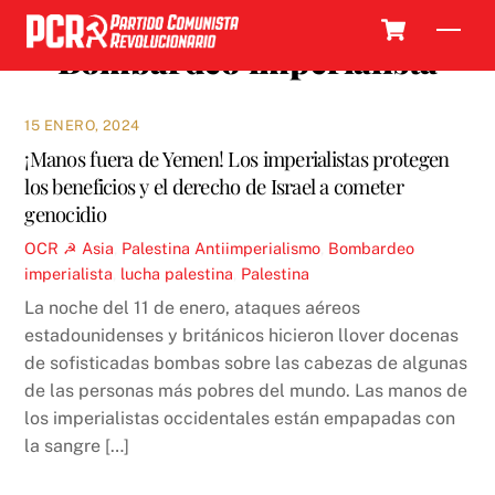
Skip
Cart
Men
to
Bombardeo imperialista
content
15 ENERO, 2024
¡Manos fuera de Yemen! Los imperialistas protegen
los beneficios y el derecho de Israel a cometer
genocidio
OCR ☭
Asia
,
Palestina
Antiimperialismo
,
Bombardeo
imperialista
,
lucha palestina
,
Palestina
La noche del 11 de enero, ataques aéreos
estadounidenses y británicos hicieron llover docenas
de sofisticadas bombas sobre las cabezas de algunas
de las personas más pobres del mundo. Las manos de
los imperialistas occidentales están empapadas con
la sangre […]