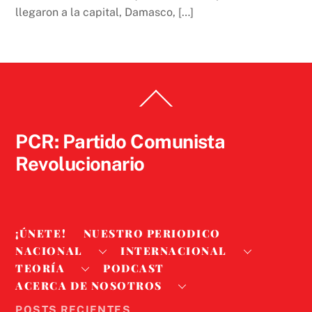
llegaron a la capital, Damasco, […]
Back
To
Top
PCR: Partido Comunista
Revolucionario
¡ÚNETE!
NUESTRO PERIODICO
NACIONAL
INTERNACIONAL
TEORÍA
PODCAST
ACERCA DE NOSOTROS
POSTS RECIENTES