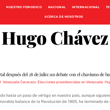
NUESTRO PERIODICO
NACIONAL
INTERNACIONAL
TE
ACERCA DE NOSOTROS
Hugo Chávez
atal después del 28 de julio: un debate con el chavismo de b
l
,
Venezuela
Caracazo
,
Elecciones presidenciales en Venezuela
,
Hu
rado hasta un paso de vértigo en nuestro país, aunque siguie
morable balance de la Revolución de 1905, ha terminado de