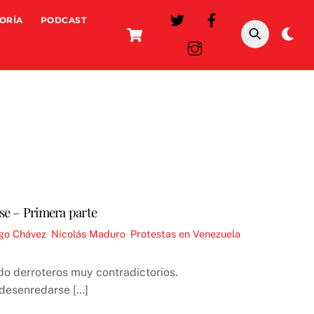
ORÍA
PODCAST
Cart
Da
mo
ase – Primera parte
go Chávez
,
Nicolás Maduro
,
Protestas en Venezuela
,
ndo derroteros muy contradictorios.
 desenredarse […]