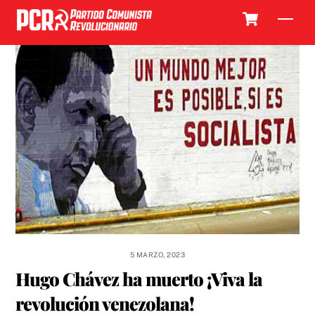
Skip
Cart
Men
to
content
5 MARZO, 2023
Hugo Chávez ha muerto ¡Viva la
revolución venezolana!