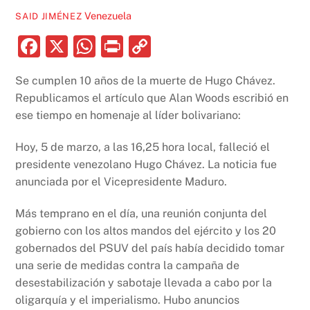
Venezuela
SAID JIMÉNEZ
F
X
W
P
C
a
h
ri
o
Se cumplen 10 años de la muerte de Hugo Chávez.
c
at
nt
p
Republicamos el artículo que Alan Woods escribió en
e
s
y
ese tiempo en homenaje al líder bolivariano:
b
A
Li
Hoy, 5 de marzo, a las 16,25 hora local, falleció el
o
p
n
presidente venezolano Hugo Chávez. La noticia fue
o
p
k
anunciada por el Vicepresidente Maduro.
k
Más temprano en el día, una reunión conjunta del
gobierno con los altos mandos del ejército y los 20
gobernados del PSUV del país había decidido tomar
una serie de medidas contra la campaña de
desestabilización y sabotaje llevada a cabo por la
oligarquía y el imperialismo. Hubo anuncios