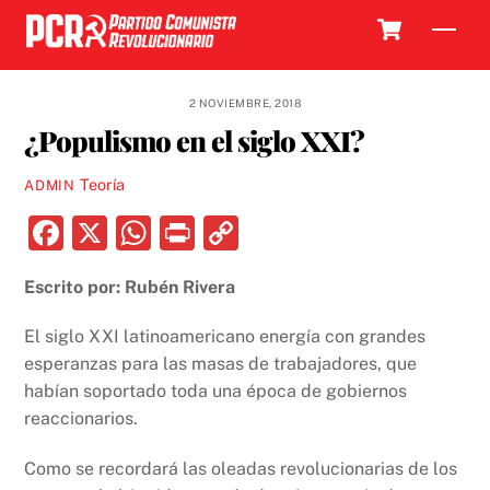
Skip
Cart
Men
to
content
2 NOVIEMBRE, 2018
¿Populismo en el siglo XXI?
Teoría
ADMIN
F
X
W
P
C
a
h
ri
o
Escrito por: Rubén Rivera
c
at
nt
p
e
s
y
El siglo XXI latinoamericano energía con grandes
b
A
Li
esperanzas para las masas de trabajadores, que
habían soportado toda una época de gobiernos
o
p
n
reaccionarios.
o
p
k
k
Como se recordará las oleadas revolucionarias de los