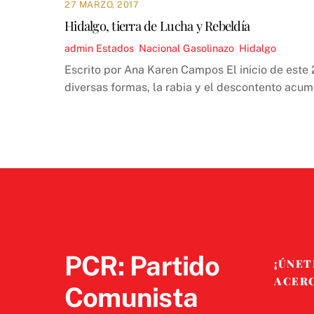
27 MARZO, 2017
Hidalgo, tierra de Lucha y Rebeldía
admin
Estados
,
Nacional
Gasolinazo
,
Hidalgo
Escrito por Ana Karen Campos El inicio de este
diversas formas, la rabia y el descontento acum
PCR: Partido
¡ÚNET
ACER
Comunista