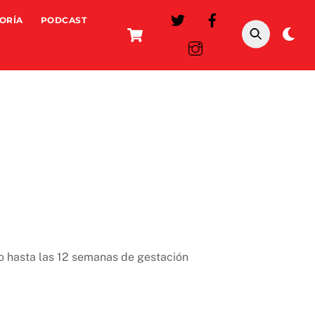
ORÍA
PODCAST
Cart
Da
mo
go hasta las 12 semanas de gestación