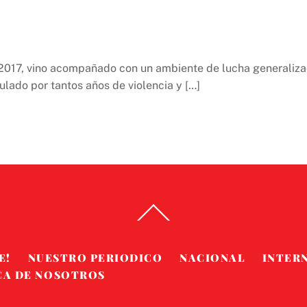
 2017, vino acompañado con un ambiente de lucha generaliza
ulado por tantos años de violencia y […]
Back
To
Top
E!
NUESTRO PERIODICO
NACIONAL
INTER
CA DE NOSOTROS