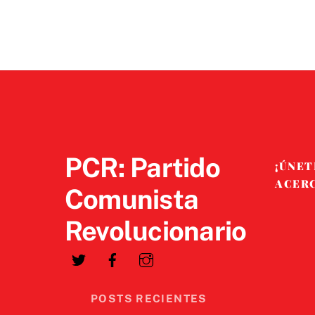
PCR: Partido
¡ÚNET
ACER
Comunista
Revolucionario
POSTS RECIENTES