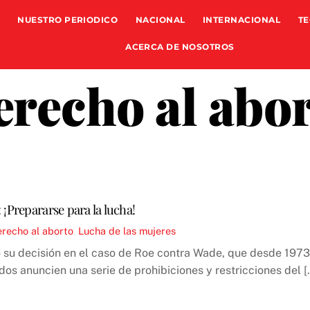
NUESTRO PERIODICO
NACIONAL
INTERNACIONAL
TE
ACERCA DE NOSOTROS
recho al abo
¡Prepararse para la lucha!
recho al aborto
,
Lucha de las mujeres
su decisión en el caso de Roe contra Wade, que desde 1973 
os anuncien una serie de prohibiciones y restricciones del [