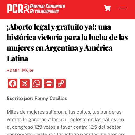
Skip
Cart
Men
to
15 JUNIO, 2018
content
¡Aborto legal y gratuito ya!: una
histórica victoria para la lucha de las
mujeres en Argentina y América
Latina
Mujer
ADMIN
F
X
W
P
C
a
h
ri
o
Escrito por: Fanny Casillas
c
at
nt
p
e
s
y
Miles de mujeres salieron a las calles, las banderas
b
A
Li
verdes le ganaron a las azul celeste en las calles: en
el congreso 129 votos a favor contra 125 del sector
o
p
n
conservador, histórica la victoria para las mujeres en