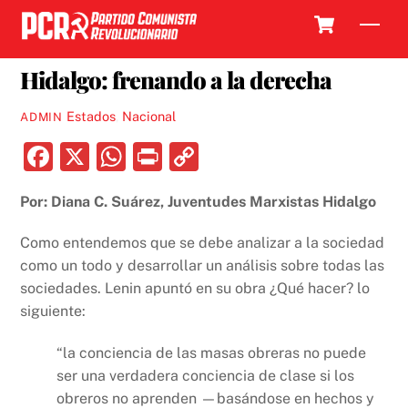
Skip
Cart
Men
to
5 JUNIO, 2019
content
Hidalgo: frenando a la derecha
Estados
,
Nacional
ADMIN
F
X
W
P
C
a
h
ri
o
Por: Diana C. Suárez, Juventudes Marxistas Hidalgo
c
at
nt
p
e
s
y
Como entendemos que se debe analizar a la sociedad
b
A
Li
como un todo y desarrollar un análisis sobre todas las
sociedades. Lenin apuntó en su obra ¿Qué hacer? lo
o
p
n
siguiente:
o
p
k
k
“la conciencia de las masas obreras no puede
ser una verdadera conciencia de clase si los
obreros no aprenden —basándose en hechos y