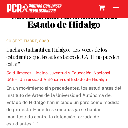
Skip
Cart
Men
to
Universidad Autónoma del
content
Estado de Hidalgo
20 SEPTIEMBRE, 2023
Lucha estudiantil en Hidalgo: “Las voces de los
estudiantes que las autoridades de UAEH no pueden
callar”
Said Jiménez
Hidalgo
,
Juventud y Educación
,
Nacional
UAEH
,
Universidad Autónoma del Estado de Hidalgo
En un movimiento sin precedentes, los estudiantes del
Instituto de Artes de la Universidad Autónoma del
Estado de Hidalgo han iniciado un paro como medida
de protesta. Hace tres semanas ya se habían
manifestado contra la detención forzada de
estudiantes […]