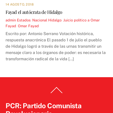
14 AGOSTO, 2018
Fayad el autócrata de Hidalgo
admin
Estados
,
Nacional
Hidalgo
,
Juicio político a Omar
Fayad
,
Omar Fayad
Escrito por: Antonio Serrano Votación histórica,
respuesta anacrónica El pasado 1 de julio el pueblo
de Hidalgo logró a través de las urnas transmitir un
mensaje claro a los órganos de poder: es necesaria la
transformación radical de la vida […]
Back
To
Top
PCR: Partido Comunista