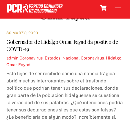
Skip
Cart
Men
to
Omar Fayad
content
30 MARZO, 2020
Gobernador de Hidalgo Omar Fayad da positivo de
COVID-19
admin
Coronavirus
,
Estados
,
Nacional
Coronavirus
,
Hidalgo
,
Omar Fayad
Esto lejos de ser recibido como una noticia trágica
abrió muchas interrogantes sobre el trasfondo
político que podrían tener sus declaraciones, donde
gran parte de la población hidalguense se cuestiona
la veracidad de sus palabras. ¿Qué intenciones podría
tener sus declaraciones si es que estas son falsas?
¿Le beneficiaría de algún modo? Increíblemente sí.