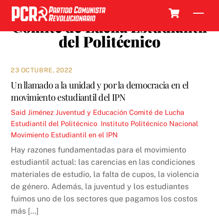
Skip
Cart
Men
to
Comité de Lucha Estudiantil
content
del Politécnico
23 OCTUBRE, 2022
Un llamado a la unidad y por la democracia en el
movimiento estudiantil del IPN
Said Jiménez
Juventud y Educación
Comité de Lucha
Estudiantil del Politécnico
,
Instituto Politécnico Nacional
,
Movimiento Estudiantil en el IPN
Hay razones fundamentadas para el movimiento
estudiantil actual: las carencias en las condiciones
materiales de estudio, la falta de cupos, la violencia
de género. Además, la juventud y los estudiantes
fuimos uno de los sectores que pagamos los costos
más […]