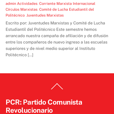
admin
Actividades
,
Corriente Marxista Internacional
Círculos Marxistas
,
Comité de Lucha Estudiantil del
Politécnico
,
Juventudes Marxistas
Escrito por: Juventudes Marxistas y Comité de Lucha
Estudiantil del Politécnico Este semestre hemos
arrancado nuestra campaña de afiliación y de difusión
entre los compañeros de nuevo ingreso a las escuelas
superiores y de nivel medio superior al Instituto
Politécnico […]
Back
To
Top
PCR: Partido Comunista
Revolucionario