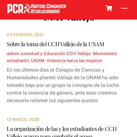
Skip
Cart
Men
to
CCH Vallejo
content
24 FEBRERO, 2021
Sobre la toma del CCH Vallejo de la UNAM
admin
Juventud y Educación
CCH Vallejo
,
Movimiento
estudiantil
,
UNAM
,
Violencia hacia las mujeres
En los últimos días el Colegio de Ciencias y
Humanidades plantel Vallejo de la UNAM ha sido
tomado bajo por un grupo la consigna de la lucha
contra la violencia de género, ante esto creemos
necesario retomar los siguientes puntos:
12 MARZO, 2020
La organización de las y los estudiantes de CCH
Vallejo avanza para combatir el acoso