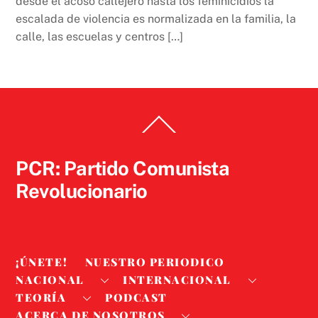
desde el acoso callejero hasta los feminicidios la
escalada de violencia es normalizada en la familia, la
calle, las escuelas y centros […]
Back
To
Top
PCR: Partido Comunista
Revolucionario
¡ÚNETE!
NUESTRO PERIODICO
NACIONAL
INTERNACIONAL
TEORÍA
PODCAST
ACERCA DE NOSOTROS