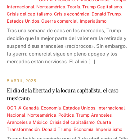
Internacional
,
Norteamérica
,
Teoría
,
Trump
Capitalismo
,
Crisis del capitalismo
,
Crisis económica
,
Donald Trump
,
Estados Unidos
,
Guerra comercial
,
Imperialismo
Tras una semana de caos en los mercados, Trump
decidió que la mejor parte del valor era la retirada y
suspendió sus aranceles «recíprocos». Sin embargo,
la guerra comercial sigue en pleno apogeo y los
mercados están nerviosos. El alivio […]
5 ABRIL, 2025
El día de la libertad y la locura capitalista, el caso
mexicano
OCR ☭
Canadá
,
Economía
,
Estados Unidos
,
Internacional
,
Nacional
,
Norteamérica
,
Politics
,
Trump
Aranceles
,
Aranceles a México
,
Crisis del capitalismo
,
Cuarta
Transformación
,
Donald Trump
,
Economía
,
Imperialismo
Trump había anunciado que el 2 de abril sería el “día