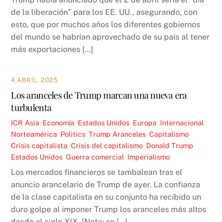
de la liberación” para los EE. UU., asegurando, con
esto, que por muchos años los diferentes gobiernos
del mundo se habrían aprovechado de su país al tener
más exportaciones […]
4 ABRIL, 2025
Los aranceles de Trump marcan una nueva era
turbulenta
ICR
Asia
,
Economía
,
Estados Unidos
,
Europa
,
Internacional
,
Norteamérica
,
Politics
,
Trump
Aranceles
,
Capitalismo
,
Crisis capitalista
,
Crisis del capitalismo
,
Donald Trump
,
Estados Unidos
,
Guerra comercial
,
Imperialismo
Los mercados financieros se tambalean tras el
anuncio arancelario de Trump de ayer. La confianza
de la clase capitalista en su conjunto ha recibido un
duro golpe al imponer Trump los aranceles más altos
desde el siglo XIX. [Nota: se […]