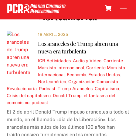
Skip
Cart
Men
to
Norteamérica
content
18 ABRIL, 2025
Los aranceles de Trump abren una
nueva era turbulenta
ICR
Actividades
,
Audio y Video
,
Corriente
Marxista Internacional
,
Corriente Marxista
Internacional
,
Economía
,
Estados Unidos
,
Norteamérica
,
Organización Comunista
Revolucionaria
,
Podcast
,
Trump
Aranceles
,
Capitalismo
,
Crisis del capitalismo
,
Donald Trump
,
el fantasma del
comunismo
,
podcast
El 2 de abril Donald Trump impuso aranceles a todo el
mundo, en el llamado «día de la Liberación». Los
aranceles más altos de los últimos 100 años han
traído consigo turbulencias en los mercados