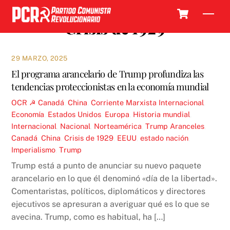
Skip
Cart
Men
to
Crisis de 1929
content
29 MARZO, 2025
El programa arancelario de Trump profundiza las
tendencias proteccionistas en la economía mundial
OCR ☭
Canadá
,
China
,
Corriente Marxista Internacional
,
Economía
,
Estados Unidos
,
Europa
,
Historia mundial
,
Internacional
,
Nacional
,
Norteamérica
,
Trump
Aranceles
,
Canadá
,
China
,
Crisis de 1929
,
EEUU
,
estado nación
,
Imperialismo
,
Trump
Trump está a punto de anunciar su nuevo paquete
arancelario en lo que él denominó «día de la libertad».
Comentaristas, políticos, diplomáticos y directores
ejecutivos se apresuran a averiguar qué es lo que se
avecina. Trump, como es habitual, ha […]