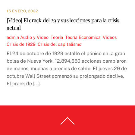
15 ENERO, 2022
[Video] El crack del 29 y sus lecciones para la crisis
actual
admin
Audio y Video
,
Teoría
,
Teoría Económica
,
Videos
Crisis de 1929
,
Crisis del capitalismo
El 24 de octubre de 1929 estalló el pánico en la gran
bolsa de Nueva York. 12,894,650 acciones cambiaron
de manos, muchas a precios de saldo. El jueves 29 de
octubre Wall Street comenzó su prolongado declive.
El crack de […]
Back
To
Top