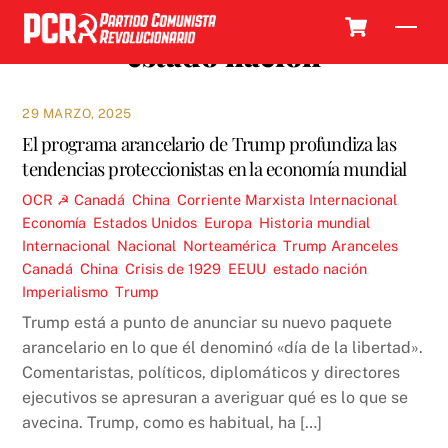
Skip
Cart
Men
to
estado nación
content
29 MARZO, 2025
El programa arancelario de Trump profundiza las
tendencias proteccionistas en la economía mundial
OCR ☭
Canadá
,
China
,
Corriente Marxista Internacional
,
Economía
,
Estados Unidos
,
Europa
,
Historia mundial
,
Internacional
,
Nacional
,
Norteamérica
,
Trump
Aranceles
,
Canadá
,
China
,
Crisis de 1929
,
EEUU
,
estado nación
,
Imperialismo
,
Trump
Trump está a punto de anunciar su nuevo paquete
arancelario en lo que él denominó «día de la libertad».
Comentaristas, políticos, diplomáticos y directores
ejecutivos se apresuran a averiguar qué es lo que se
avecina. Trump, como es habitual, ha […]