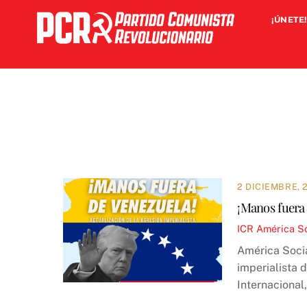
Skip
¡ÚNETE!
to
content
2 DICIEMBRE, 
¡Manos fuera 
ICR
América So
América Socia
imperialista 
Internacional,