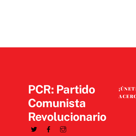
PCR: Partido
¡ÚNET
ACER
Comunista
Revolucionario