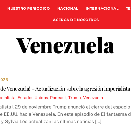
NUESTRO PERIODICO
NACIONAL
INTERNACIONAL
TE
ACERCA DE NOSOTROS
Venezuela
2025
de Venezuela! – Actualización sobre la agresión imperialista
cialista
,
Estados Unidos
,
Podcast
,
Trump
,
Venezuela
lista l 29 de noviembre Trump anunció el cierre del espacio
de EE.UU. hacia Venezuela. En este episodio de El fantasma 
 y Sylvia Léo actualizan las últimas noticias […]