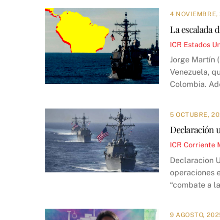
4 NOVIEMBRE,
La escalada d
ICR
Estados U
Jorge Martín 
Venezuela, qu
Colombia. Ade
5 OCTUBRE, 2
Declaración u
ICR
Corriente 
Declaracion U
operaciones e
“combate a la
9 AGOSTO, 202