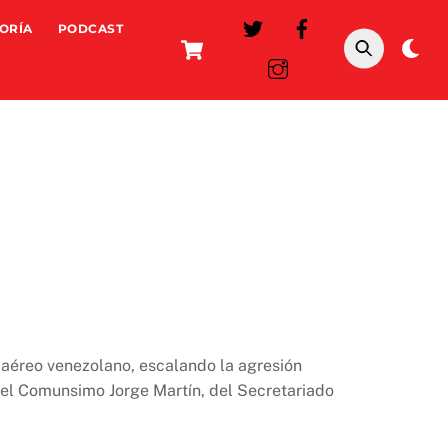
ORÍA
PODCAST
Cart
Da
mo
 aéreo venezolano, escalando la agresión
del Comunsimo Jorge Martín, del Secretariado