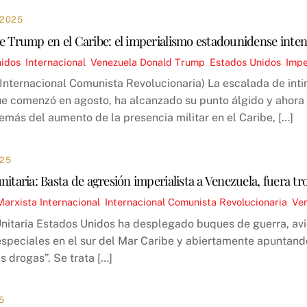
 2025
e Trump en el Caribe: el imperialismo estadounidense intent
nidos
,
Internacional
,
Venezuela
Donald Trump
,
Estados Unidos
,
Impe
(Internacional Comunista Revolucionaria) La escalada de int
e comenzó en agosto, ha alcanzado su punto álgido y ahora 
más del aumento de la presencia militar en el Caribe, […]
025
nitaria: Basta de agresión imperialista a Venezuela, fuera 
Marxista Internacional
,
Internacional Comunista Revolucionaria
,
Ve
nitaria Estados Unidos ha desplegado buques de guerra, avio
speciales en el sur del Mar Caribe y abiertamente apuntando
s drogas”. Se trata […]
5