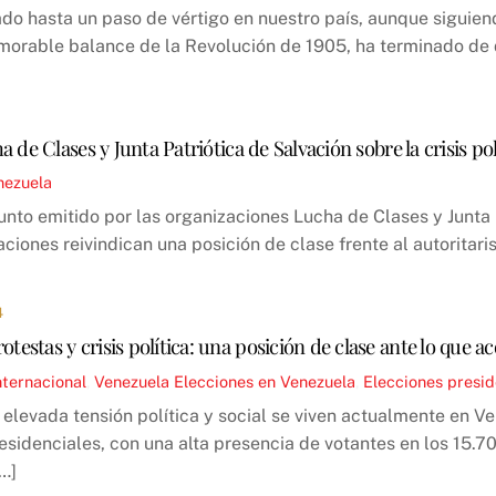
rado hasta un paso de vértigo en nuestro país, aunque siguie
morable balance de la Revolución de 1905, ha terminado de
de Clases y Junta Patriótica de Salvación sobre la crisis po
nezuela
to emitido por las organizaciones Lucha de Clases y Junta Pa
aciones reivindican una posición de clase frente al autorita
4
rotestas y crisis política: una posición de clase ante lo que 
nternacional
,
Venezuela
Elecciones en Venezuela
,
Elecciones presid
levada tensión política y social se viven actualmente en Vene
esidenciales, con una alta presencia de votantes en los 15.7
[…]