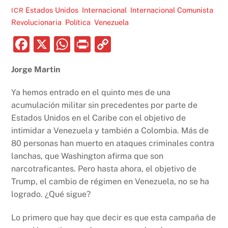
Estados Unidos
,
Internacional
,
Internacional Comunista
ICR
Revolucionaria
,
Política
,
Venezuela
F
X
W
P
C
a
h
ri
o
Jorge Martin
c
at
nt
p
e
s
y
Ya hemos entrado en el quinto mes de una
b
A
Li
acumulación militar sin precedentes por parte de
Estados Unidos en el Caribe con el objetivo de
o
p
n
intimidar a Venezuela y también a Colombia. Más de
o
p
k
80 personas han muerto en ataques criminales contra
k
lanchas, que Washington afirma que son
narcotraficantes. Pero hasta ahora, el objetivo de
Trump, el cambio de régimen en Venezuela, no se ha
logrado. ¿Qué sigue?
Lo primero que hay que decir es que esta campaña de