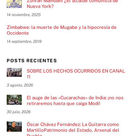
Zohran Mamdani ¿el alcalde comunista de
Nueva York?
14 noviembre, 2025
Zimbabwe: la muerte de Mugabe y la hipocresía de
Occidente
14 septiembre, 2019
POSTS RECIENTES
SOBRE LOS HECHOS OCURRIDOS EN CANAL
11
3 agosto, 2026
El auge de las «Cucarachas» de India: ¡no nos
retiraremos hasta que caiga Modi!
30 julio, 2026
Óscar Chávez Fernández: La Guitarra como
MartilloPatrimonio del Estado, Arsenal del
Pueblo