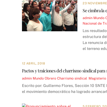
23 NOVIEMBRE,
Se cimbra la 
admin
Mundo 
Nacional de Tr
Los resultado
estructura de
La renuncia de
el terreno ed
12 ABRIL, 2018
Pactos y traiciones del charrismo sindical par
admin
Mundo Obrero
Charrismo sindical
,
Magisterio
Escrito por: Guillermo Flores, Sección 10 SNTE 
el movimiento democrático ha logrado arrancarle
5 FEBRERO, 20