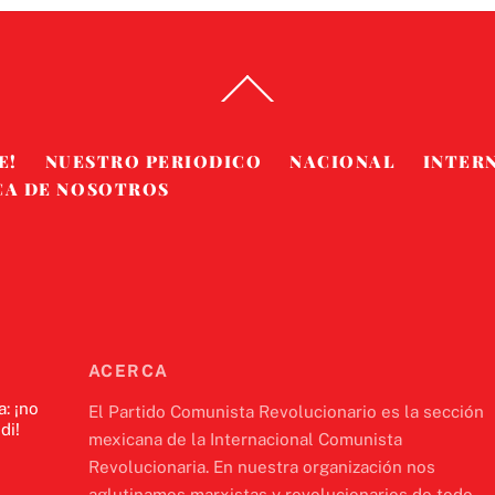
Back
To
Top
E!
NUESTRO PERIODICO
NACIONAL
INTER
CA DE NOSOTROS
ACERCA
a: ¡no
El Partido Comunista Revolucionario es la sección
di!
mexicana de la Internacional Comunista
Revolucionaria. En nuestra organización nos
aglutinamos marxistas y revolucionarios de todo