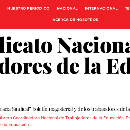
NUESTRO PERIODICO
NACIONAL
INTERNACIONAL
TE
ACERCA DE NOSOTROS
dicato Naciona
dores de la E
cia Sindical” boletín magisterial y de los trabajadores de l
Obrero
Coordinadora Nacional de Trabajadores de la Educación
,
De
e la Educación