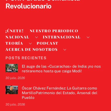
Revolucionario
¡ÚNETE!
NUESTRO PERIODICO
NACIONAL
INTERNACIONAL
TEORÍA
PODCAST
ACERCA DE NOSOTROS
POSTS RECIENTES
El auge de las «Cucarachas» de India: ¡no nos
retiraremos hasta que caiga Modi!
30 julio, 2026
Óscar Chávez Fernández: La Guitarra como
MartilloPatrimonio del Estado, Arsenal del
Pueblo
30 julio, 2026