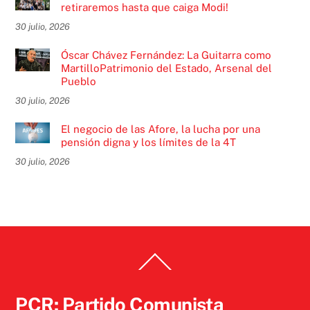
retiraremos hasta que caiga Modi!
30 julio, 2026
Óscar Chávez Fernández: La Guitarra como
MartilloPatrimonio del Estado, Arsenal del
Pueblo
30 julio, 2026
El negocio de las Afore, la lucha por una
pensión digna y los límites de la 4T
30 julio, 2026
Back
To
Top
PCR: Partido Comunista