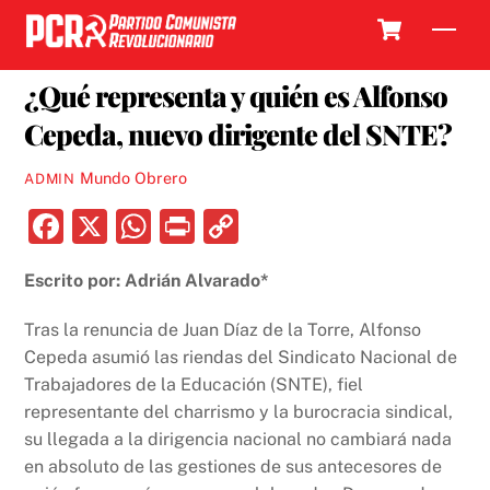
Skip
Cart
Men
to
25 NOVIEMBRE, 2018
content
¿Qué representa y quién es Alfonso
Cepeda, nuevo dirigente del SNTE?
Mundo Obrero
ADMIN
F
X
W
P
C
a
h
ri
o
Escrito por: Adrián Alvarado*
c
at
nt
p
e
s
y
Tras la renuncia de Juan Díaz de la Torre, Alfonso
b
A
Li
Cepeda asumió las riendas del Sindicato Nacional de
Trabajadores de la Educación (SNTE), fiel
o
p
n
representante del charrismo y la burocracia sindical,
o
p
k
su llegada a la dirigencia nacional no cambiará nada
k
en absoluto de las gestiones de sus antecesores de