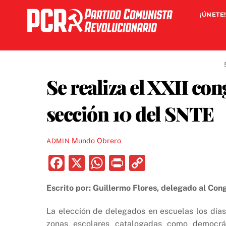
Skip
¡ÚNETE!
to
content
Se realiza el XXII con
sección 10 del SNTE
Mundo Obrero
ADMIN
F
X
W
P
C
a
h
ri
o
Escrito por: Guillermo Flores, delegado al Con
c
at
nt
p
e
s
y
La elección de delegados en escuelas los días
zonas escolares catalogadas como democrát