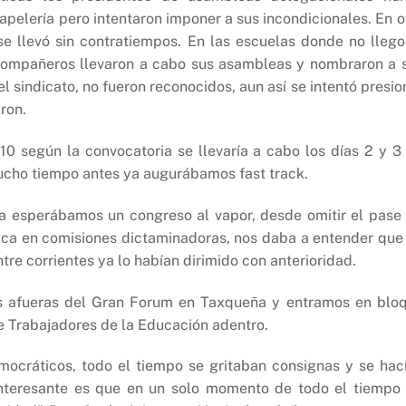
papelería pero intentaron imponer a sus incondicionales. En o
e llevó sin contratiempos. En las escuelas donde no llego
s compañeros llevaron a cabo sus asambleas y nombraron a 
l sindicato, no fueron reconocidos, aun así se intentó presio
ron.
10 según la convocatoria se llevaría a cabo los días 2 y 3
ucho tiempo antes ya augurábamos fast track.
a esperábamos un congreso al vapor, desde omitir el pase
única en comisiones dictaminadoras, nos daba a entender que
ntre corrientes ya lo habían dirimido con anterioridad.
s afueras del Gran Forum en Taxqueña y entramos en blo
e Trabajadores de la Educación adentro.
ocráticos, todo el tiempo se gritaban consignas y se hac
interesante es que en un solo momento de todo el tiempo