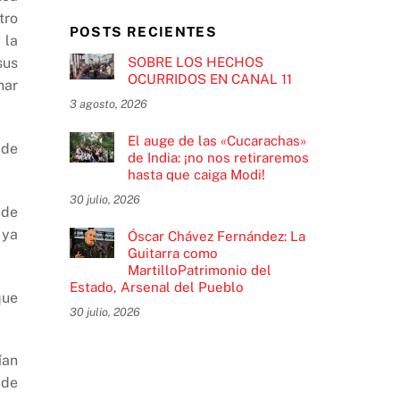
tro
POSTS RECIENTES
 la
SOBRE LOS HECHOS
sus
OCURRIDOS EN CANAL 11
nar
3 agosto, 2026
El auge de las «Cucarachas»
 de
de India: ¡no nos retiraremos
hasta que caiga Modi!
30 julio, 2026
 de
 ya
Óscar Chávez Fernández: La
Guitarra como
MartilloPatrimonio del
Estado, Arsenal del Pueblo
que
30 julio, 2026
ían
 de