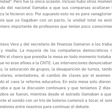
nidad”. Pero fue la única ocasión. Incluso hubo otros momen
do del nacional llamaba a que sus comparsas acallaran 
a le hicieron eco. Por supuesto esto no es para vanagloriar
eía que ya llegaban con un pacto, la unidad total no exist
mero importante de profesores que tenían poco conocimie
avo Vera y del secretario de finanzas llamaron a los traba
a y media. La mayoría de los compañeros democráticos 
Ahí el charro que presidia la mesa en todo momento trataba
ue no eran afines a la CNTE. Las intervenciones denunciaban
, la saturación de grupos, la desaparición de turnos, tamb
colares, orientadores, el cambio de claves por el examen
do el caos la reforma educativa. En esta mesa solo dieron
zaba a que la discusión continuara y que teníamos 2 días
obra se fueron, mientras desde el estrado llamaban a que
nte el sonido con un trio de boleros comenzó a tocar, el son
ándonos entre nosotros para continuar el debate.