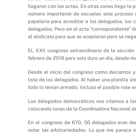
b
A
Li
llegaron con las actas. En otras zonas llego la 
o
p
n
número importante de escuelas este proceso s
o
p
k
papelería para acreditar a los delegados, lo
k
delegados. Pero sin el acta “correspondiente” de
al sindicato para que se aceptaran pero se nega
EL XXII congreso extraordinario de la sección 
febrero de 2018 pero solo duro un día, desde m
Desde el inicio del congreso como decíamos y
lista de los delegados. Al haber una planilla 
todo lo tenían armado. Incluso el posible rose e
Los delegados democráticos nos citamos a la
colocando lonas de la Coordinadora Nacional d
En el congreso de 670, 50 delegados eran dem
notar las arbitrariedades. Lo que me parece 