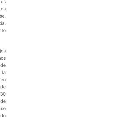
tos
los
se,
ía.
nto
jos
nos
 de
 la
ién
 de
 30
 de
 se
ido