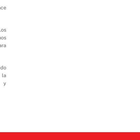
nce
Los
nos
ara
ado
 la
s y