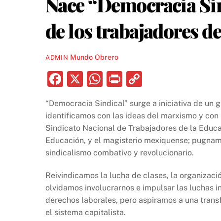
Nace “Democracia Sind
de los trabajadores d
Mundo Obrero
ADMIN
F
X
W
P
C
a
h
ri
o
“Democracia Sindical” surge a iniciativa de un 
c
at
nt
p
identificamos con las ideas del marxismo y con 
e
s
y
Sindicato Nacional de Trabajadores de la Educa
b
A
Li
Educación, y el magisterio mexiquense; pugnamo
sindicalismo combativo y revolucionario.
o
p
n
o
p
k
Reivindicamos la lucha de clases, la organizaci
k
olvidamos involucrarnos e impulsar las luchas i
derechos laborales, pero aspiramos a una transf
el sistema capitalista.