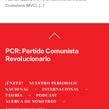
Ciudadana (MVC). […]
Back
To
Top
PCR: Partido Comunista
Revolucionario
¡ÚNETE!
NUESTRO PERIODICO
NACIONAL
INTERNACIONAL
TEORÍA
PODCAST
ACERCA DE NOSOTROS