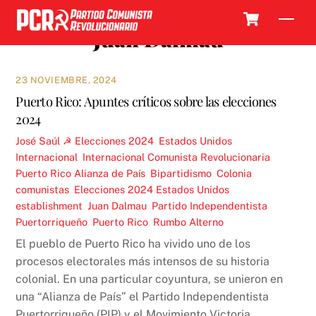
Skip
Cart
Men
to
Juan Dalmau
content
23 NOVIEMBRE, 2024
Puerto Rico: Apuntes críticos sobre las elecciones
2024
José Saúl ☭
Elecciones 2024
,
Estados Unidos
,
Internacional
,
Internacional Comunista Revolucionaria
,
Puerto Rico
Alianza de País
,
Bipartidismo
,
Colonia
,
comunistas
,
Elecciones 2024 Estados Unidos
,
establishment
,
Juan Dalmau
,
Partido Independentista
Puertorriqueño
,
Puerto Rico
,
Rumbo Alterno
El pueblo de Puerto Rico ha vivido uno de los
procesos electorales más intensos de su historia
colonial. En una particular coyuntura, se unieron en
una “Alianza de País” el Partido Independentista
Puertorriqueño (PIP) y el Movimiento Victoria