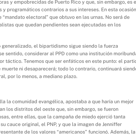
ras y empobrecidas de Puerto Rico y que, sin embargo, es e
s y programáticos contrarios a sus intereses. En esta ocasió
e “mandato electoral” que obtuvo en las urnas. No será de
alistas que quedan pendientes sean ejecutadas en los
o generalizado, el bipartidismo sigue siendo la fuerza
e sentido, considerar al PPD como una institución moribund
r táctico. Tenemos que ser enfáticos en este punto: el parti
e muerte ni desaparecerá; todo lo contrario, continuará siend
ral, por lo menos, a mediano plazo.
ella la comunidad evangélica, apostaba a que haría un mejor
n los distritos del oeste que, sin embargo, se fueron
osas, entre ellas, que la campaña de miedo ejerció tanta
u cauce original, el PNP, y que la imagen de Jenniffer
resentante de los valores “americanos” funcionó. Además, la