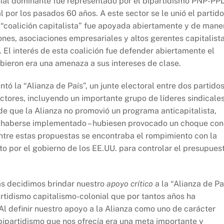
nial dominante fue representado por el bipartidismo PNP-PP
l por los pasados 60 años. A este sector se le unió el partido
 “coalición capitalista” fue apoyada abiertamente y de mane
nes, asociaciones empresariales y altos gerentes capitalist
El interés de esta coalición fue defender abiertamente el
ibieron era una amenaza a sus intereses de clase.
ntó la “Alianza de País”, un junte electoral entre dos partido
ctores, incluyendo un importante grupo de líderes sindicale
 de que la Alianza no promovió un programa anticapitalista,
e haberse implementado – hubiesen provocado un choque con
 Entre estas propuestas se encontraba el rompimiento con la
to por el gobierno de los EE.UU. para controlar el presupues
as decidimos brindar nuestro
apoyo crítico
a la “Alianza de Pa
partidismo capitalismo-colonial que por tantos años ha
 Al definir nuestro apoyo a la Alianza como uno de carácter
bipartidismo que nos ofrecía era una meta importante y