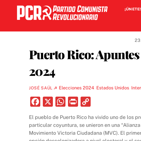
Skip
¡ÚNETE!
to
content
23
Puerto Rico: Apuntes 
2024
Elecciones 2024
,
Estados Unidos
,
Inte
JOSÉ SAÚL ☭
F
X
W
P
C
a
h
ri
o
El pueblo de Puerto Rico ha vivido uno de los pr
c
at
nt
p
particular coyuntura, se unieron en una “Alianza
e
s
y
Movimiento Victoria Ciudadana (MVC). El primer
opción descolonizadora a nivel electoral y el s