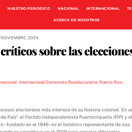
NUESTRO PERIODICO
NACIONAL
INTERNACIONAL
TE
ACERCA DE NOSOTROS
 NOVIEMBRE, 2024
críticos sobre las eleccione
rnacional
,
Internacional Comunista Revolucionaria
,
Puerto Rico
ocesos electorales más intensos de su historia colonial. En u
 de País” el Partido Independentista Puertorriqueño (PIP) y e
o –fundado en el 1946– es el histórico representante de esa
egundo se constituyó en el 2019 para agrupar diferentes