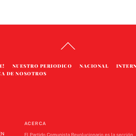
Back
To
Top
E!
NUESTRO PERIODICO
NACIONAL
INTER
CA DE NOSOTROS
ACERCA
EN
El Partido Comunista Revolucionario es la sección