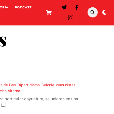
ORÍA
PODCAST
Cart
Da
mo
s
za de País
,
Bipartidismo
,
Colonia
,
comunistas
,
mbo Alterno
na particular coyuntura, se unieron en una
 […]