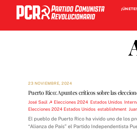
Skip
¡ÚNETE!
to
content
23 NOVIEMBRE, 2024
Puerto Rico: Apuntes críticos sobre las eleccio
José Saúl ☭
Elecciones 2024
,
Estados Unidos
,
Intern
Elecciones 2024 Estados Unidos
,
establishment
,
Jua
El pueblo de Puerto Rico ha vivido uno de los pr
“Alianza de País” el Partido Independentista Pu