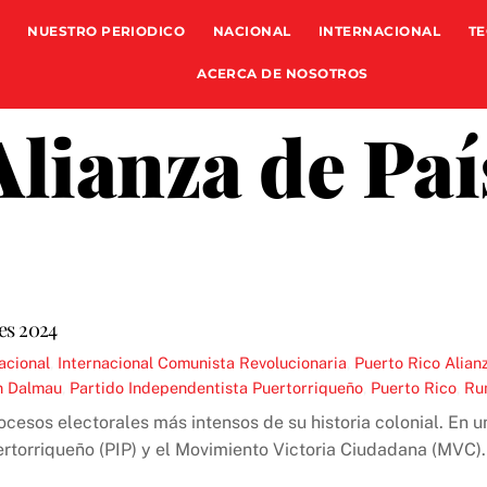
NUESTRO PERIODICO
NACIONAL
INTERNACIONAL
TE
ACERCA DE NOSOTROS
Alianza de Paí
nes 2024
acional
,
Internacional Comunista Revolucionaria
,
Puerto Rico
Alian
n Dalmau
,
Partido Independentista Puertorriqueño
,
Puerto Rico
,
Ru
ocesos electorales más intensos de su historia colonial. En u
ertorriqueño (PIP) y el Movimiento Victoria Ciudadana (MVC).