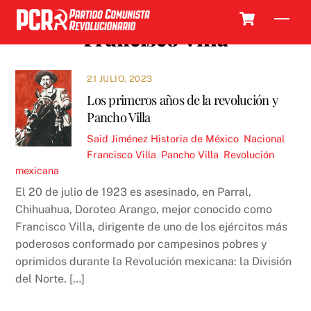
Skip
Cart
Men
to
Francisco Villa
content
21 JULIO, 2023
Los primeros años de la revolución y
Pancho Villa
Said Jiménez
Historia de México
,
Nacional
Francisco Villa
,
Pancho Villa
,
Revolución
mexicana
El 20 de julio de 1923 es asesinado, en Parral,
Chihuahua, Doroteo Arango, mejor conocido como
Francisco Villa, dirigente de uno de los ejércitos más
poderosos conformado por campesinos pobres y
oprimidos durante la Revolución mexicana: la División
del Norte. […]