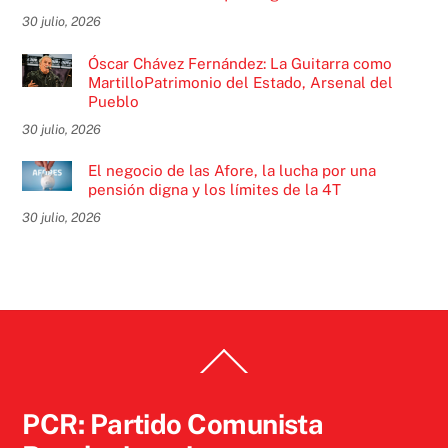
30 julio, 2026
Óscar Chávez Fernández: La Guitarra como
MartilloPatrimonio del Estado, Arsenal del
Pueblo
30 julio, 2026
El negocio de las Afore, la lucha por una
pensión digna y los límites de la 4T
30 julio, 2026
Back
To
Top
PCR: Partido Comunista