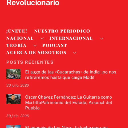
Revolucionario
¡ÚNETE!
NUESTRO PERIODICO
NACIONAL
INTERNACIONAL
TEORÍA
PODCAST
ACERCA DE NOSOTROS
POSTS RECIENTES
El auge de las «Cucarachas» de India: ¡no nos
retiraremos hasta que caiga Modi!
30 julio, 2026
Óscar Chávez Fernández: La Guitarra como
MartilloPatrimonio del Estado, Arsenal del
Pueblo
30 julio, 2026
El negocio de las Afore, la lucha por una