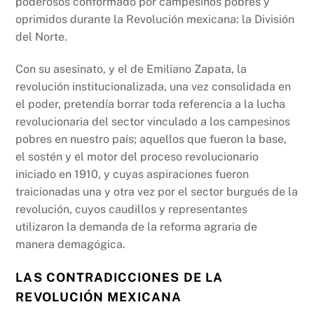
b
A
Li
poderosos conformado por campesinos pobres y
oprimidos durante la Revolución mexicana: la División
o
p
n
del Norte.
o
p
k
k
Con su asesinato, y el de Emiliano Zapata, la
revolución institucionalizada, una vez consolidada en
el poder, pretendía borrar toda referencia a la lucha
revolucionaria del sector vinculado a los campesinos
pobres en nuestro país; aquellos que fueron la base,
el sostén y el motor del proceso revolucionario
iniciado en 1910, y cuyas aspiraciones fueron
traicionadas una y otra vez por el sector burgués de la
revolución, cuyos caudillos y representantes
utilizaron la demanda de la reforma agraria de
manera demagógica.
LAS CONTRADICCIONES DE LA
REVOLUCIÓN MEXICANA