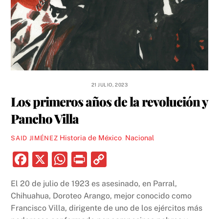
21 JULIO, 2023
Los primeros años de la revolución y
Pancho Villa
Historia de México
,
Nacional
SAID JIMÉNEZ
F
X
W
P
C
a
h
ri
o
El 20 de julio de 1923 es asesinado, en Parral,
c
at
nt
p
Chihuahua, Doroteo Arango, mejor conocido como
e
s
y
Francisco Villa, dirigente de uno de los ejércitos más