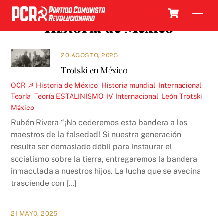
Skip
Cart
Men
to
Historia de México
content
20 AGOSTO, 2025
Trotski en México
OCR ☭
Historia de México
,
Historia mundial
,
Internacional
,
Teoría
,
Teoría
ESTALINISMO
,
IV Internacional
,
León Trotski
,
México
Rubén Rivera “¡No cederemos esta bandera a los
maestros de la falsedad! Si nuestra generación
resulta ser demasiado débil para instaurar el
socialismo sobre la tierra, entregaremos la bandera
inmaculada a nuestros hijos. La lucha que se avecina
trasciende con […]
21 MAYO, 2025