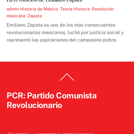
admin
Historia de México
,
Teoría
Historia
,
Revolución
mexicana
,
Zapata
Emiliano Zapata es uno de los más consecuentes
revolucionarios mexicanos, luchó por justicia social y
representó las aspiraciones del campesino pobre.
Back
To
Top
PCR: Partido Comunista
Revolucionario