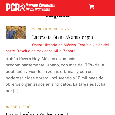
Skip
Cart
Men
to
Zapata
content
20 NOVIEMBRE, 2025
La revolución mexicana de 1910
Oscar
Historia de México
,
Teoría
división del
norte
,
Revolución mexicana
,
villa
,
Zapata
Rubén Rivera Hoy, México es un país
predominantemente urbano, con más del 75% de la
población viviendo en zonas urbanas y con una
poderosa clase obrera, incluyendo a 10 millones de
obreros organizados en sindicatos. La tarea es luchar
por […]
10 ABRIL, 2019
La revolución de Emiliano Zapata