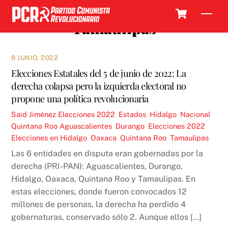
Skip
Cart
Men
to
Tamaulipas
content
8 JUNIO, 2022
Elecciones Estatales del 5 de junio de 2022: La
derecha colapsa pero la izquierda electoral no
propone una política revolucionaria
Said Jiménez
Elecciones 2022
,
Estados
,
Hidalgo
,
Nacional
,
Quintana Roo
Aguascalientes
,
Durango
,
Elecciones 2022
,
Elecciones en Hidalgo
,
Oaxaca
,
Quintana Roo
,
Tamaulipas
Las 6 entidades en disputa eran gobernadas por la
derecha (PRI-PAN): Aguascalientes, Durango,
Hidalgo, Oaxaca, Quintana Roo y Tamaulipas. En
estas elecciones, donde fueron convocados 12
millones de personas, la derecha ha perdido 4
gobernaturas, conservado sólo 2. Aunque ellos […]