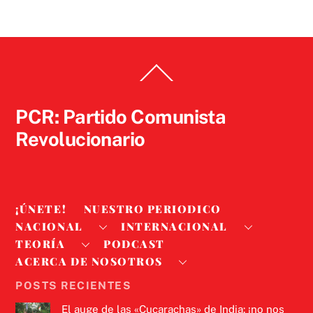
Back
To
Top
PCR: Partido Comunista
Revolucionario
¡ÚNETE!
NUESTRO PERIODICO
NACIONAL
INTERNACIONAL
TEORÍA
PODCAST
ACERCA DE NOSOTROS
POSTS RECIENTES
El auge de las «Cucarachas» de India: ¡no nos