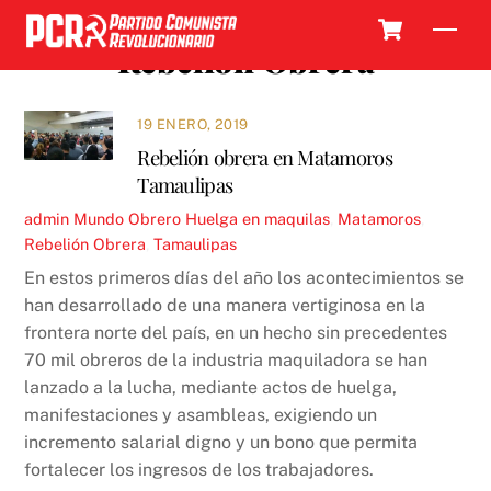
Skip
Cart
Men
to
Rebelión Obrera
content
19 ENERO, 2019
Rebelión obrera en Matamoros
Tamaulipas
admin
Mundo Obrero
Huelga en maquilas
,
Matamoros
,
Rebelión Obrera
,
Tamaulipas
En estos primeros días del año los acontecimientos se
han desarrollado de una manera vertiginosa en la
frontera norte del país, en un hecho sin precedentes
70 mil obreros de la industria maquiladora se han
lanzado a la lucha, mediante actos de huelga,
manifestaciones y asambleas, exigiendo un
incremento salarial digno y un bono que permita
fortalecer los ingresos de los trabajadores.