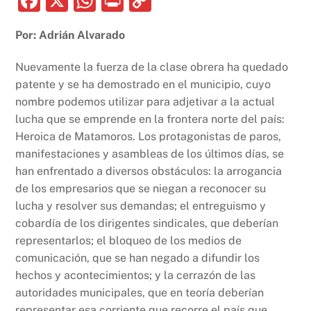
F
X
W
P
C
a
h
ri
o
Por: Adrián Alvarado
c
at
nt
p
e
s
y
Nuevamente la fuerza de la clase obrera ha quedado
b
A
Li
patente y se ha demostrado en el municipio, cuyo
nombre podemos utilizar para adjetivar a la actual
o
p
n
lucha que se emprende en la frontera norte del país:
o
p
k
Heroica de Matamoros. Los protagonistas de paros,
k
manifestaciones y asambleas de los últimos días, se
han enfrentado a diversos obstáculos: la arrogancia
de los empresarios que se niegan a reconocer su
lucha y resolver sus demandas; el entreguismo y
cobardía de los dirigentes sindicales, que deberían
representarlos; el bloqueo de los medios de
comunicación, que se han negado a difundir los
hechos y acontecimientos; y la cerrazón de las
autoridades municipales, que en teoría deberían
representar esa corriente que recorre el país que