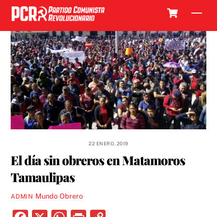
Skip
Cart
Men
to
content
22 ENERO, 2019
El día sin obreros en Matamoros
Tamaulipas
Mundo Obrero
ADMIN