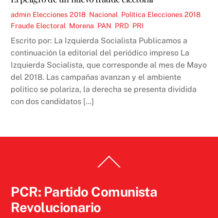
admin
Elecciones 2018
,
Nacional
,
Política
Elecciones 2018
,
Fraude Electoral
,
Morena
,
PAN
,
PRD
,
PRI
Escrito por: La Izquierda Socialista Publicamos a
continuación la editorial del periódico impreso La
Izquierda Socialista, que corresponde al mes de Mayo
del 2018. Las campañas avanzan y el ambiente
político se polariza, la derecha se presenta dividida
con dos candidatos […]
Back
To
Top
PCR: Partido Comunista
Revolucionario