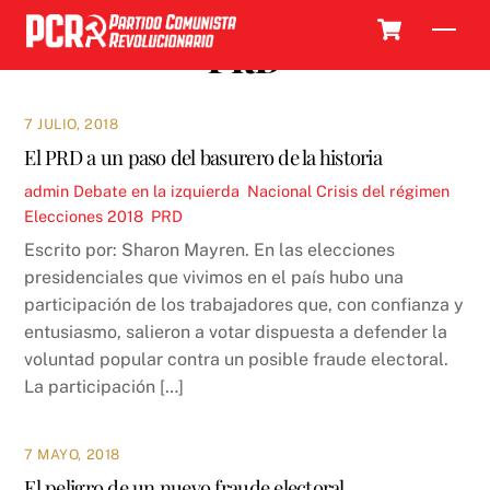
Skip
Cart
Men
to
PRD
content
7 JULIO, 2018
El PRD a un paso del basurero de la historia
admin
Debate en la izquierda
,
Nacional
Crisis del régimen
,
Elecciones 2018
,
PRD
Escrito por: Sharon Mayren. En las elecciones
presidenciales que vivimos en el país hubo una
participación de los trabajadores que, con confianza y
entusiasmo, salieron a votar dispuesta a defender la
voluntad popular contra un posible fraude electoral.
La participación […]
7 MAYO, 2018
El peligro de un nuevo fraude electoral