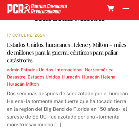
Skip
Cart
Men
to
Huracán Milton
content
17 OCTUBRE, 2024
Estados Unidos: huracanes Helene y Milton – miles
de millones para la guerra, céntimos para paliar
catástrofes
admin
Estados Unidos
,
Internacional
,
Norteamérica
Desastre
,
Estados Unidos
,
Huracán
,
Huracán Helena
,
Huracán Milton
Dos semanas después de ser azotado por el huracán
Helene -la tormenta más fuerte que ha tocado tierra
en la región del Big Bend de Florida en 150 años-, el
sureste de EE.UU. fue azotado por una «tormenta
monstruosa» mucho […]