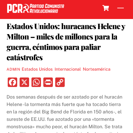
Skip
Cart
Men
to
17 OCTUBRE, 2024
content
Estados Unidos: huracanes Helene y
Milton – miles de millones para la
guerra, céntimos para paliar
catástrofes
Estados Unidos
,
Internacional
,
Norteamérica
ADMIN
F
X
W
P
C
a
h
ri
o
Dos semanas después de ser azotado por el huracán
c
at
nt
p
Helene -la tormenta más fuerte que ha tocado tierra
e
s
y
en la región del Big Bend de Florida en 150 años-, el
b
A
Li
sureste de EE.UU. fue azotado por una «tormenta
monstruosa» mucho peor, el huracán Milton. Se trata
o
p
n