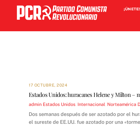
Skip
¡ÚNETE!
to
content
17 OCTUBRE, 2024
Estados Unidos: huracanes Helene y Milton – mil
admin
Estados Unidos
,
Internacional
,
Norteamérica
D
Dos semanas después de ser azotado por el hura
el sureste de EE.UU. fue azotado por una «tor