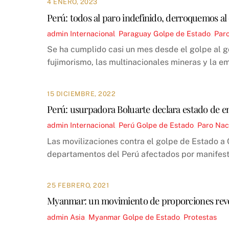
4 ENERO, 2023
Perú: todos al paro indefinido, derroquemos al 
admin
Internacional
,
Paraguay
Golpe de Estado
,
Paro
Se ha cumplido casi un mes desde el golpe al g
fujimorismo, las multinacionales mineras y la e
15 DICIEMBRE, 2022
Perú: usurpadora Boluarte declara estado de em
admin
Internacional
,
Perú
Golpe de Estado
,
Paro Nac
Las movilizaciones contra el golpe de Estado a 
departamentos del Perú afectados por manifesta
25 FEBRERO, 2021
Myanmar: un movimiento de proporciones revo
admin
Asia
,
Myanmar
Golpe de Estado
,
Protestas