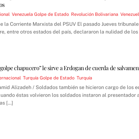
os
ional
,
Venezuela
Golpe de Estado
,
Revolución Bolivariana
,
Venezue
e la Corriente Marxista del PSUV El pasado Jueves tribunal
e, entre otros estados del país, declararon la nulidad de los
“golpe chapucero” le sirve a Erdogan de cuerda de salvamen
ernacional
,
Turquía
Golpe de Estado
,
Turquía
amid Alizadeh / Soldados también se hicieron cargo de los ed
cuando éstas volvieron los soldados instaron al presentador
as […]