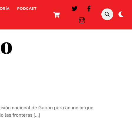
ORÍA
PODCAST
Cart
Da
mo
do
evisión nacional de Gabón para anunciar que
o las fronteras […]