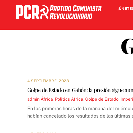
Skip
¡ÚNETE!
to
content
G
4 SEPTIEMBRE, 2023
Golpe de Estado en Gabón: la presión sigue au
admin
África
,
Politics
África
,
Golpe de Estado
,
Imper
En las primeras horas de la mañana del miércole
habían cancelado los resultados de las últimas e