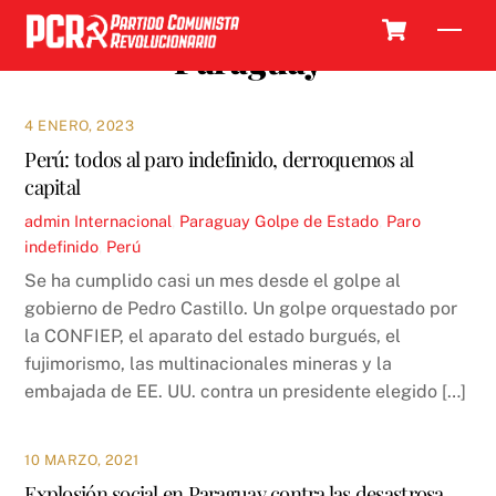
Skip
Cart
Men
to
Paraguay
content
4 ENERO, 2023
Perú: todos al paro indefinido, derroquemos al
capital
admin
Internacional
,
Paraguay
Golpe de Estado
,
Paro
indefinido
,
Perú
Se ha cumplido casi un mes desde el golpe al
gobierno de Pedro Castillo. Un golpe orquestado por
la CONFIEP, el aparato del estado burgués, el
fujimorismo, las multinacionales mineras y la
embajada de EE. UU. contra un presidente elegido […]
10 MARZO, 2021
Explosión social en Paraguay contra las desastrosa