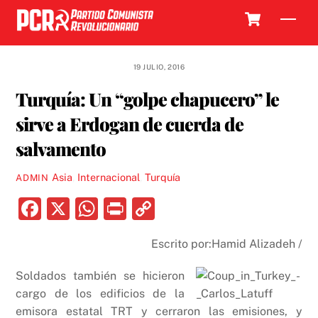
Skip
Cart
Men
to
content
19 JULIO, 2016
Turquía: Un “golpe chapucero” le
sirve a Erdogan de cuerda de
salvamento
Asia
,
Internacional
,
Turquía
ADMIN
F
X
W
P
C
a
h
ri
o
Escrito por:Hamid Alizadeh /
c
at
nt
p
e
s
y
Soldados también se hicieron
b
A
Li
cargo de los edificios de la
emisora estatal TRT y cerraron las emisiones, y