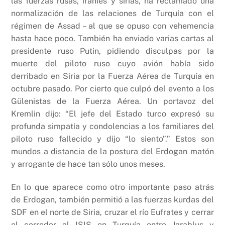
las fuerzas rusas, iraníes y sirias, ha reclamado una
normalización de las relaciones de Turquía con el
régimen de Assad – al que se opuso con vehemencia
hasta hace poco. También ha enviado varias cartas al
presidente ruso Putin, pidiendo disculpas por la
muerte del piloto ruso cuyo avión había sido
derribado en Siria por la Fuerza Aérea de Turquía en
octubre pasado. Por cierto que culpó del evento a los
Gülenistas de la Fuerza Aérea. Un portavoz del
Kremlin dijo: “El jefe del Estado turco expresó su
profunda simpatía y condolencias a los familiares del
piloto ruso fallecido y dijo “lo siento”.” Estos son
mundos a distancia de la postura del Erdogan matón
y arrogante de hace tan sólo unos meses.
En lo que aparece como otro importante paso atrás
de Erdogan, también permitió a las fuerzas kurdas del
SDF en el norte de Siria, cruzar el río Eufrates y cerrar
el corredor al ISIS en Turquía entre Jarablus y