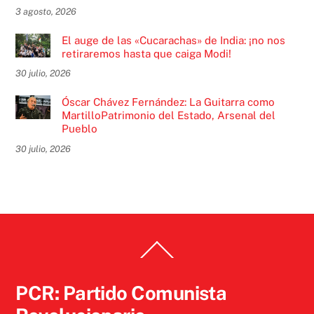
3 agosto, 2026
El auge de las «Cucarachas» de India: ¡no nos
retiraremos hasta que caiga Modi!
30 julio, 2026
Óscar Chávez Fernández: La Guitarra como
MartilloPatrimonio del Estado, Arsenal del
Pueblo
30 julio, 2026
Back
To
Top
PCR: Partido Comunista