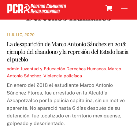
Skip
Cart
Men
to
Derechos Humanos
content
11 JULIO, 2020
La desaparición de Marco Antonio Sánchez en 2018:
ejemplo del abandono y la represión del Estado hacia
el pueblo
admin
Juventud y Educación
Derechos Humanos
,
Marco
Antonio Sánchez
,
Violencia policíaca
En enero del 2018 el estudiante Marco Antonio
Sánchez Flores, fue arrestado en la Alcaldía
Azcapotzalco por la policía capitalina, sin un motivo
aparente. No apareció hasta 6 días después de su
detención, fue localizado en territorio mexiquense,
golpeado y desorientado.