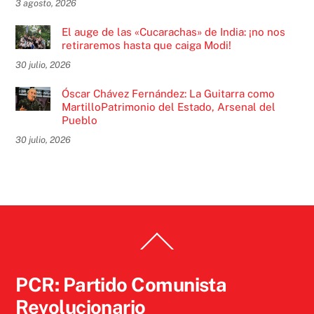
3 agosto, 2026
El auge de las «Cucarachas» de India: ¡no nos
retiraremos hasta que caiga Modi!
30 julio, 2026
Óscar Chávez Fernández: La Guitarra como
MartilloPatrimonio del Estado, Arsenal del
Pueblo
30 julio, 2026
Back
To
Top
PCR: Partido Comunista
Revolucionario