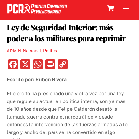
Skip
Cart
Men
to
1 DICIEMBRE, 2017
content
Ley de Seguridad Interior: más
poder a los militares para reprimir
Nacional
,
Política
ADMIN
F
X
W
P
C
a
h
ri
o
Escrito por: Rubén Rivera
c
at
nt
p
e
s
y
El ejército ha presionado una y otra vez por una ley
b
A
Li
que regule su actuar en política interna, son ya más
de 10 años desde que Felipe Calderón desató la
o
p
n
llamada guerra contra el narcotráfico y desde
o
p
k
entonces la intervención de las fuerzas armadas a lo
k
largo y ancho del país se ha convertido en algo