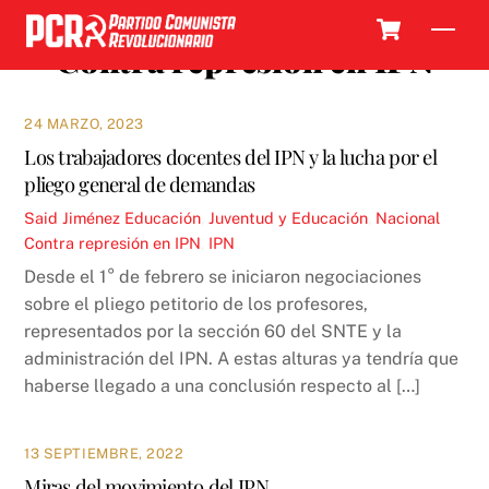
Skip
Cart
Men
to
Contra represión en IPN
content
24 MARZO, 2023
Los trabajadores docentes del IPN y la lucha por el
pliego general de demandas
Said Jiménez
Educación
,
Juventud y Educación
,
Nacional
Contra represión en IPN
,
IPN
Desde el 1° de febrero se iniciaron negociaciones
sobre el pliego petitorio de los profesores,
representados por la sección 60 del SNTE y la
administración del IPN. A estas alturas ya tendría que
haberse llegado a una conclusión respecto al […]
13 SEPTIEMBRE, 2022
Miras del movimiento del IPN