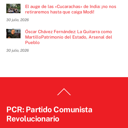
El auge de las «Cucarachas» de India: ¡no nos
retiraremos hasta que caiga Modi!
30 julio, 2026
Óscar Chávez Fernández: La Guitarra como
MartilloPatrimonio del Estado, Arsenal del
Pueblo
30 julio, 2026
Back
To
Top
PCR: Partido Comunista
Revolucionario