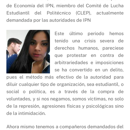
b
A
Li
de Economía del IPN, miembro del Comité de Lucha
Estudiantil del Politécnico (CLEP), actualmente
o
p
n
demandada por las autoridades de IPN
o
p
k
k
Este último periodo hemos
tenido una crisis severa de
derechos humanos, pareciese
que protestar en contra de
arbitrariedades e imposiciones
se ha convertido en un delito,
pues el método más efectivo de la autoridad para
diluir cualquier tipo de organización, sea estudiantil, o
social o política, es a través de la compra de
voluntades, y si nos negamos, somos víctimas, no solo
de la represión, agresiones físicas y psicológicas sino
de la intimidación.
Ahora mismo tenemos a compañeros demandados del