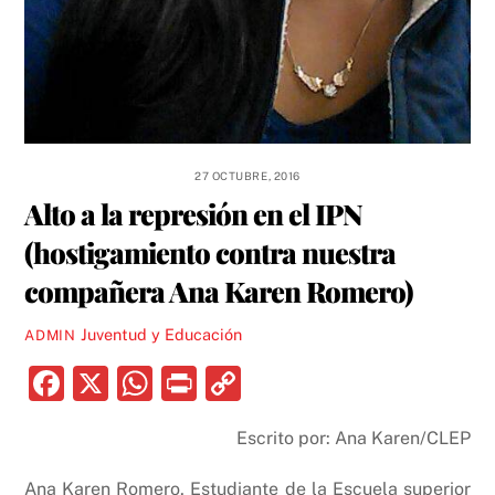
27 OCTUBRE, 2016
Alto a la represión en el IPN
(hostigamiento contra nuestra
compañera Ana Karen Romero)
Juventud y Educación
ADMIN
F
X
W
P
C
a
h
ri
o
Escrito por: Ana Karen/CLEP
c
at
nt
p
e
s
y
Ana Karen Romero, Estudiante de la Escuela superior